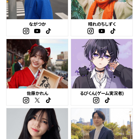
ながつか
晴れのちしずく
佐藤かれん
るぴくん(ゲーム実況者)