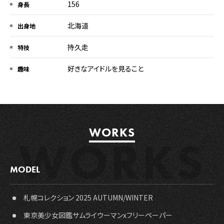
156
身長
北海道
出身地
持久走
特技
好きなアイドルを見ること
趣味
WORKS
W
O
R
K
S
MODEL
札幌コレクション 2025 AUTUMN/WINTER
東京美少女図鑑サムライウーマンxフリーペーパー