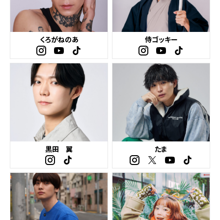
くろがねのあ
侍ゴッキー
黒田 翼
たま