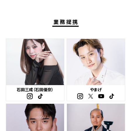
業務提携
石田三成（石田優奈）
やまげ