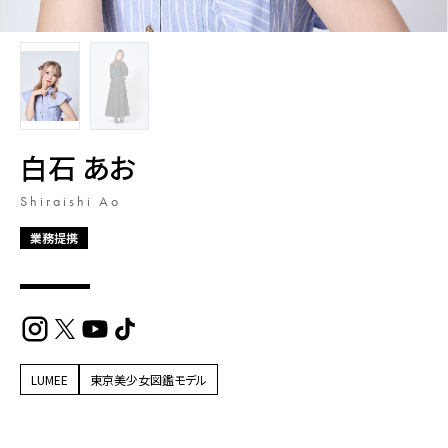
白石 あお
Shiraishi Ao
業務提携
LUMEE
東京美少女図鑑モデル