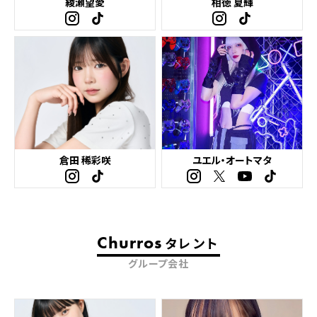
綾瀬望愛
相徳 夏輝
倉田 稀彩咲
ユエル・オートマタ
Churros
タレント
グループ会社