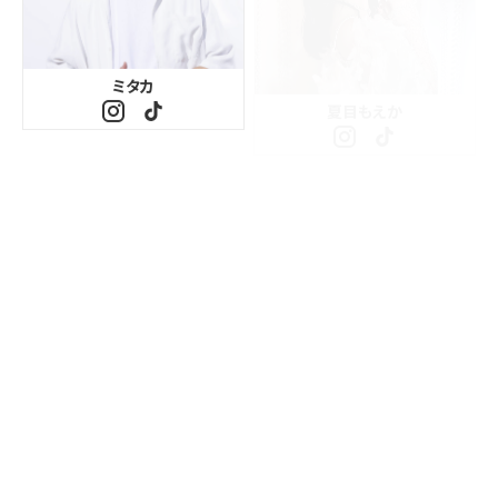
ミタカ
夏目もえか
L＆M
あさみん