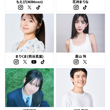
もえぴ(MilMoon)
花井まりな
まりくま(熊谷真里)
蒼山 怜