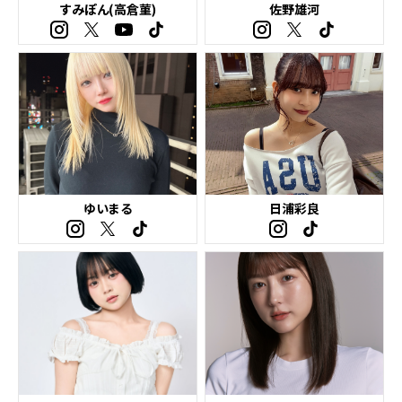
すみぽん(高倉菫)
佐野雄河
ゆいまる
日浦彩良