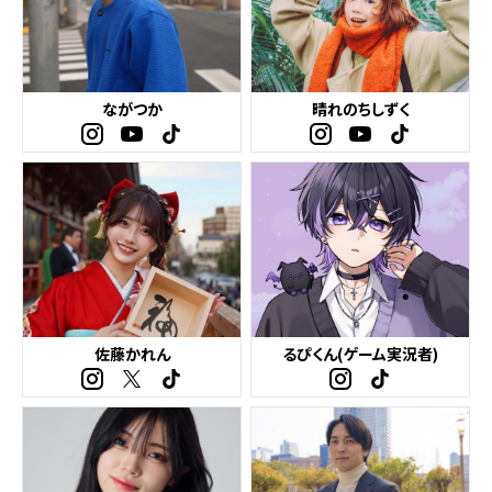
ながつか
晴れのちしずく
佐藤かれん
るぴくん(ゲーム実況者)