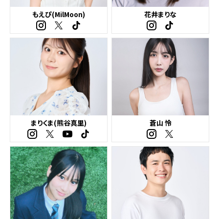
もえぴ(MilMoon)
花井まりな
まりくま(熊谷真里)
蒼山 怜