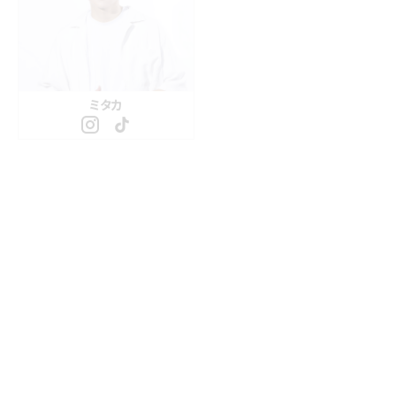
ミタカ
夏目もえか
L＆M
あさみん