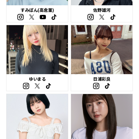
すみぽん(高倉菫)
佐野雄河
ゆいまる
日浦彩良