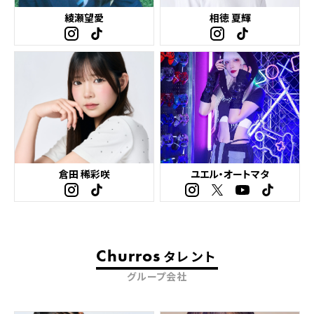
綾瀬望愛
相徳 夏輝
倉田 稀彩咲
ユエル・オートマタ
Churros
タレント
グループ会社