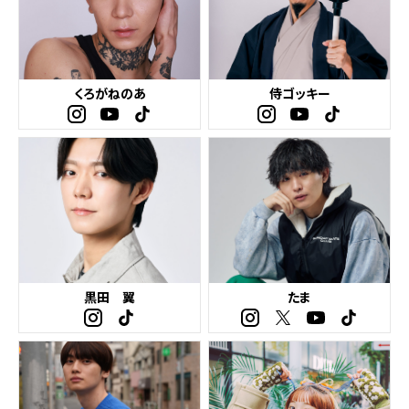
くろがねのあ
侍ゴッキー
黒田 翼
たま