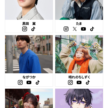
黒田 翼
たま
ながつか
晴れのちしずく