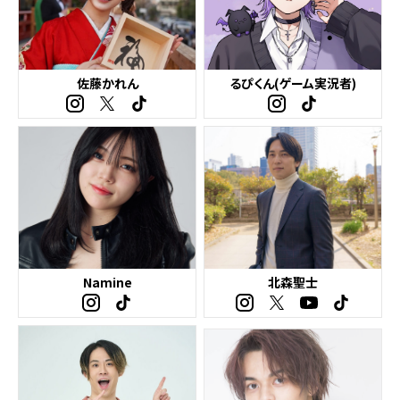
佐藤かれん
るぴくん(ゲーム実況者)
Namine
北森聖士