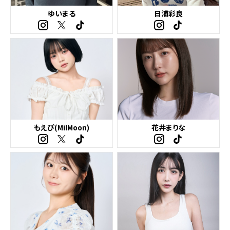
ゆいまる
日浦彩良
もえぴ(MilMoon)
花井まりな