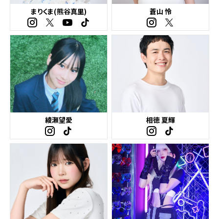
まりくま(熊谷真里)
蒼山 怜
綾瀬望愛
相徳 夏輝