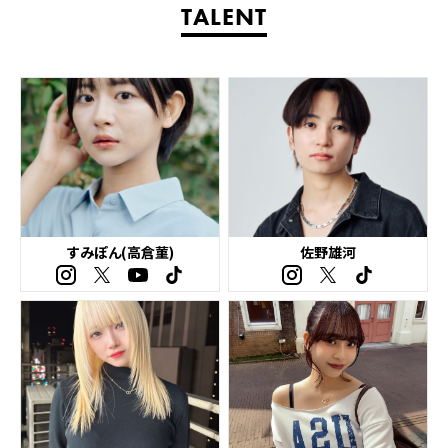
TALENT
すみぽん(高倉菫)
佐野雄河