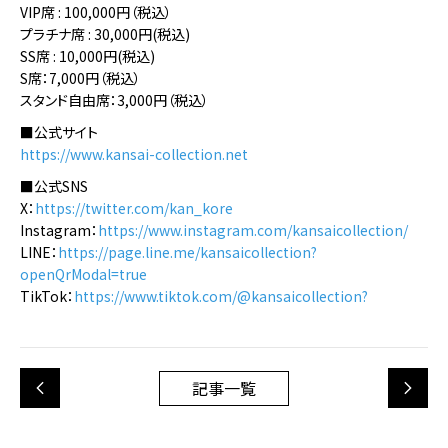
VIP席 : 100,000円（税込）
プラチナ席 : 30,000円(税込)
SS席 : 10,000円(税込)
S席：7,000円（税込）
スタンド自由席：3,000円（税込）
■公式サイト
https://www.kansai-collection.net
■公式SNS
X：
https://twitter.com/kan_kore
Instagram：
https://www.instagram.com/kansaicollection/
LINE：
https://page.line.me/kansaicollection?
openQrModal=true
TikTok：
https://www.tiktok.com/@kansaicollection?
記事一覧