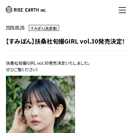
2026.05.26
すみぽん(高倉菫)
【すみぽん】扶桑社旬撮GIRL vol.30発売決定！
扶桑社旬撮GIRL vol.30発売決定いたしました。
ぜひご覧ください！