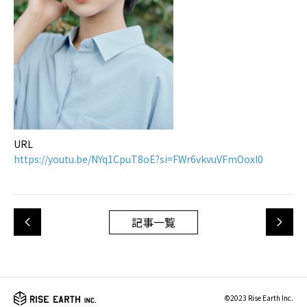
URL
https://youtu.be/NYq1CpuT8oE?si=FWr6vkvuVFmOoxl0
記事一覧
©2023 Rise Earth Inc.