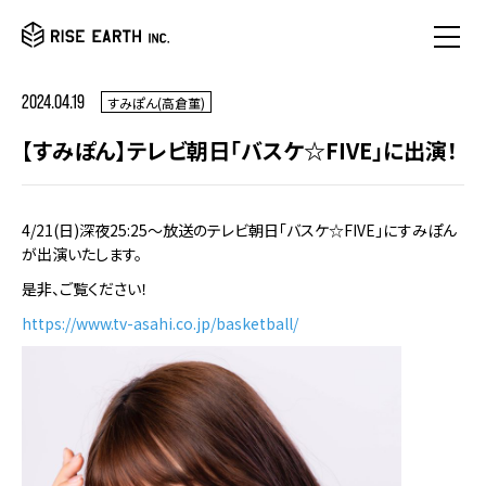
2024.04.19
すみぽん(高倉菫)
【すみぽん】テレビ朝日「バスケ☆FIVE」に出演！
4/21(日)深夜25:25〜放送のテレビ朝日「バスケ☆FIVE」にすみぽん
が出演いたします。
是非、ご覧ください！
https://www.tv-asahi.co.jp/basketball/