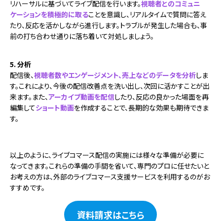
リハーサルに基づいてライブ配信を行います。
視聴者とのコミュニ
ケーションを積極的に取る
ことを意識し、リアルタイムで質問に答え
たり、反応を活かしながら進行します。トラブルが発生した場合も、事
前の打ち合わせ通りに落ち着いて対処しましょう。
5. 分析
配信後、
視聴者数やエンゲージメント、売上などのデータを分析
しま
す。これにより、今後の配信改善点を洗い出し、次回に活かすことが出
来ます。また、
アーカイブ動画を配信
したり、反応の良かった場面を再
編集して
ショート動画
を作成することで、長期的な効果も期待できま
す。
以上のように、ライブコマース配信の実施には様々な準備が必要に
なってきます。これらの準備の手間を省いて、専門のプロに任せたいと
お考えの方は、外部のライブコマース支援サービスを利用するのがお
すすめです。
資料請求はこちら