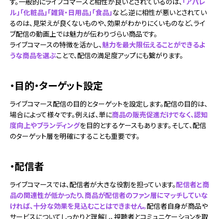
す。一般的にライブコマースと相性が良いとされているのは、
「アパレ
ル」「化粧品」「雑貨・日用品」「食品」
など。逆に相性が悪いとされてい
るのは、見栄えが良くないものや、効果がわかりにくいものなど、ライ
ブ配信の動画上では魅力が伝わりづらい商品です。
ライブコマースの特徴を活かし、
魅力を最大限伝えることができるよ
うな商品を選ぶ
ことで、配信の満足度アップにも繋がります。
・目的・ターゲット設定
ライブコマース配信の目的とターゲットを設定します。​​配信の目的は、
場合によって様々です。例えば、単に
商品の販売促進だけでなく、認知
度向上やブランディング
を目的とするケースもあります。そして、配信
のターゲット層を明確にすることも重要です。
・配信者
ライブコマースでは、配信者が大きな役割を担っています。
配信者と商
品の関連性が低かったり、商品が配信者のファン層にマッチしていな
ければ、十分な効果を見込むことはできません。
配信者自身が商品や
サービスについてしっかりと理解し、視聴者とコミュニケーションを取