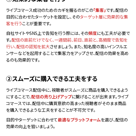
ライブコマース成功のためのカギを握るのがこの
「集客」
です。配信の
目的に合わせたターゲットを設定し、その
ターゲット層に効果的な集
客を行う
ことが重要です。
自社サイトやSNS上で告知を行う際には、その
頻度
にも工夫が必要で
す。
配信の直前だけでなく、一週間前、前日、直前と、高頻度で告知を
行い、配信の認知を拡大
させましょう。また、知名度の高いインフルエ
ンサーなどを起用することで集客力をアップ​​させ、配信の効果を高め
るのも効果的です。
②スムーズに購入できる工夫をする
ライブコマース配信中に、視聴者がスムーズに商品を購入できるよう
にすることで、
配信の売り上げアップ
に繋げることが出来ます。ライブ
コマースでは、配信中に購買意欲の高まった視聴者がそのまま商品
を購入できるような工夫をすることが不可欠です。
目的やターゲットに合わせて
最適なプラットフォーム
を選び、配信の
効果の向上を狙いましょう。