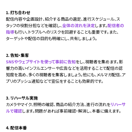
1. 打ち合わせ
配信内容や企画設計、紹介する商品の選定、進行スケジュール、ス
タッフの役割分担などを確認し、
全体の流れを決定
します。
配信者の
指導
も行い、トラブルへのリスクを回避することも重要です。また、
ターゲットや配信の目的も明確にし、共有しましょう。
2. 告知・集客
SNSやウェブサイトを使って事前に告知
をし、視聴者を集めます。影
響力の高いインフルエンサーや広告などを活用することで配信の認
知度を高め、多くの視聴者を集客しましょう。他にも、メルマガ配信、ア
プリのプッシュ通知などで宣伝をすることも効果的です。
3. リハーサル実施
カメラやマイク、照明の確認、商品の紹介方法、進行の流れを
リハーサ
ルで確認
します。問題があれば事前確認・解消し、本番に備えます。
4. 配信本番